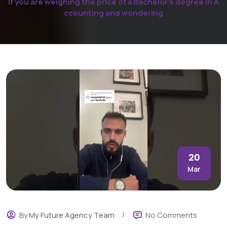
If you are weighing the price of a Bachelor’s degree in A
ccounting and wondering
20
Mar
By
My Future Agency Team
No Comments