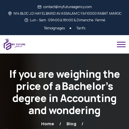
contact@myfutureagency.com
N14 BLOC J.D HAY EL BARID AV ASSALAM C.Y.M 10000 RABAT. MAROC
Lun - Sam : 09h00 à 18h00 & Dimanche : Fermé
Témoignages
Tarifs
If you are weighing the
price of a Bachelor’s
degree in Accounting
and wondering
Home
Blog